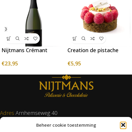
Nijtmans Crémant
Creation de pistache
€
23,95
€
5,95
Adres
Arnhemseweg 40
3817 CH Amersfoort
Beheer cookie toestemming
T
033 – 46 54 825