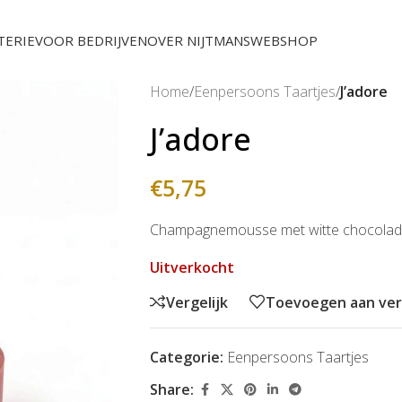
TERIE
VOOR BEDRIJVEN
OVER NIJTMANS
WEBSHOP
Home
/
Eenpersoons Taartjes
/
J’adore
J’adore
€
5,75
Champagnemousse met witte chocolade 
Uitverkocht
Vergelijk
Toevoegen aan verl
Categorie:
Eenpersoons Taartjes
Share: