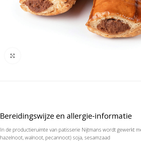
Klik om te vergroten
Bereidingswijze en allergie-informatie
In de productieruimte van patisserie Nijtmans wordt gewerkt m
hazelnoot, walnoot, pecannoot) soja, sesamzaad