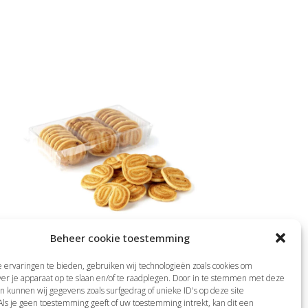
Beheer cookie toestemming
Zoute Palmiers
Mini Saucijzenbr
ervaringen te bieden, gebruiken wij technologieën zoals cookies om
ver je apparaat op te slaan en/of te raadplegen. Door in te stemmen met deze
€
6,95
€
7,95
n kunnen wij gegevens zoals surfgedrag of unieke ID's op deze site
ls je geen toestemming geeft of uw toestemming intrekt, kan dit een