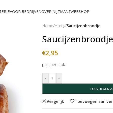
TERIE
VOOR BEDRIJVEN
OVER NIJTMANS
WEBSHOP
Home
/
Hartig
/
Saucijzenbroodje
Saucijzenbroodj
€
2,95
prijs per stuk
-
+
TOEVOEGEN A
Vergelijk
Toevoegen aan verl