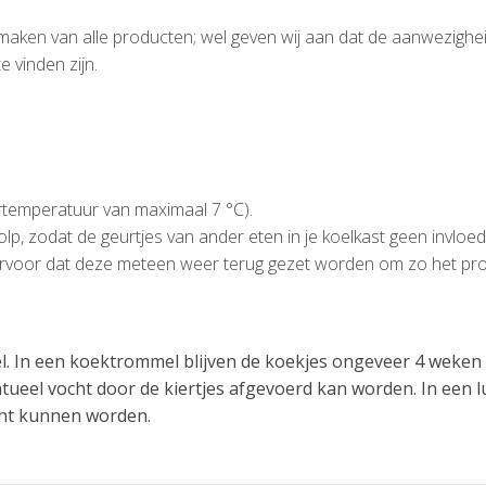
 maken van alle producten; wel geven wij aan dat de aanwezighe
e vinden zijn.
artemperatuur van maximaal 7 °C).
lp, zodat de geurtjes van ander eten in je koelkast geen invlo
g ervoor dat deze meteen weer terug gezet worden om zo het pr
l. In een koektrommel blijven de koekjes ongeveer 4 weken 
ntueel vocht door de kiertjes afgevoerd kan worden. In een l
acht kunnen worden.