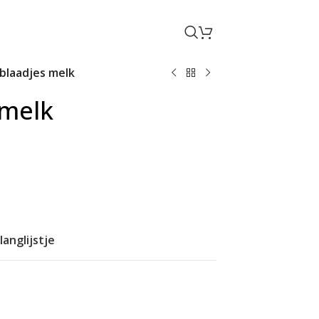
blaadjes melk
 melk
anglijstje