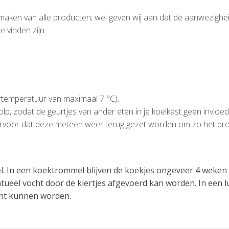
 maken van alle producten; wel geven wij aan dat de aanwezighe
e vinden zijn.
artemperatuur van maximaal 7 °C).
lp, zodat de geurtjes van ander eten in je koelkast geen invlo
g ervoor dat deze meteen weer terug gezet worden om zo het pr
l. In een koektrommel blijven de koekjes ongeveer 4 weken 
ntueel vocht door de kiertjes afgevoerd kan worden. In een l
acht kunnen worden.