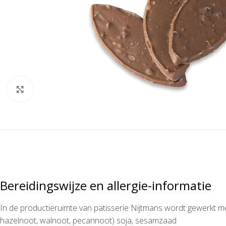
Klik om te vergroten
Bereidingswijze en allergie-informatie
In de productieruimte van patisserie Nijtmans wordt gewerkt m
hazelnoot, walnoot, pecannoot) soja, sesamzaad