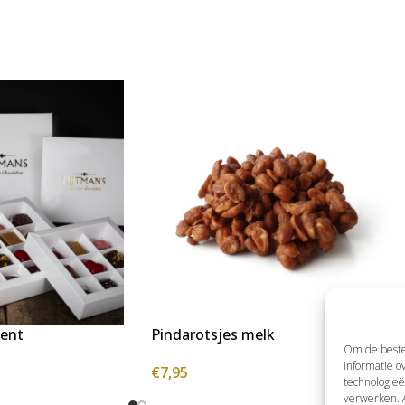
ent
Pindarotsjes melk
Om de beste 
informatie o
€
7,95
technologieë
verwerken. A