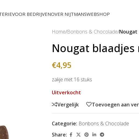
TERIE
VOOR BEDRIJVEN
OVER NIJTMANS
WEBSHOP
Home
/
Bonbons & Chocolade
/
Nougat 
Nougat blaadjes
€
4,95
zakje met 16 stuks
Uitverkocht
Vergelijk
Toevoegen aan verl
Categorie:
Bonbons & Chocolade
Share: