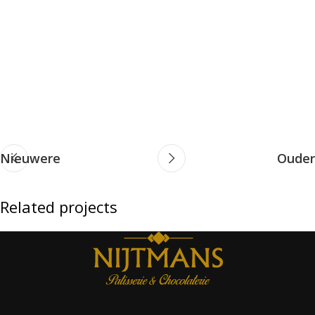
Nieuwere
Ouder
Related projects
Decor
Et vestibulum quis a suspendisse